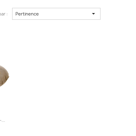

par :
Pertinence
...