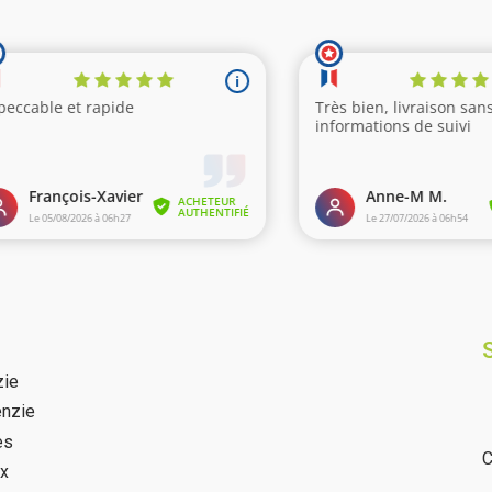
zie
nzie
es
C
ux