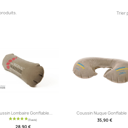
2 produits.
Trier 
Aperçu rapide
Aperçu rapide


ussin Lombaire Gonflable...
Coussin Nuque Gonflable -
35,90 €
28,90 €