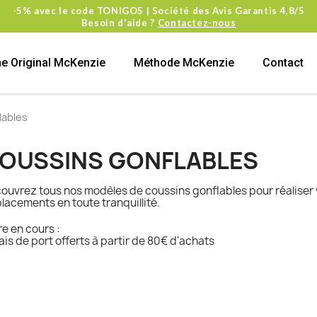
-5% avec le code TONIGO5 | Société des Avis Garantis 4,8/5
Besoin d'aide ?
Contactez-nous
e Original McKenzie
Méthode McKenzie
Contact
lables
OUSSINS GONFLABLES
ouvrez tous nos modèles de coussins gonflables pour réaliser
lacements en toute tranquillité.
re en cours :
rais de port offerts à partir de 80€ d'achats