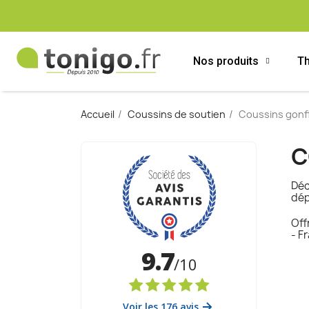
Nos produits
Th
Accueil
Coussins de soutien
Coussins gonf
C
Déc
dép
Off
- F