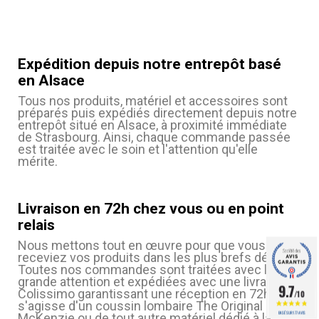
Expédition depuis notre entrepôt basé
en Alsace
Tous nos produits, matériel et accessoires sont
préparés puis expédiés directement depuis notre
entrepôt situé en Alsace, à proximité immédiate
de Strasbourg. Ainsi, chaque commande passée
est traitée avec le soin et l'attention qu'elle
mérite.
Livraison en 72h chez vous ou en point
relais
Nous mettons tout en œuvre pour que vous
receviez vos produits dans les plus brefs délais.
Toutes nos commandes sont traitées avec la plus
grande attention et expédiées avec une livraison
9.7
Colissimo garantissant une réception en 72h. Qu'il
/10
s'agisse d'un coussin lombaire The Original
BASÉ SUR 177 AVIS
McKenzie ou de tout autre matériel dédié à la