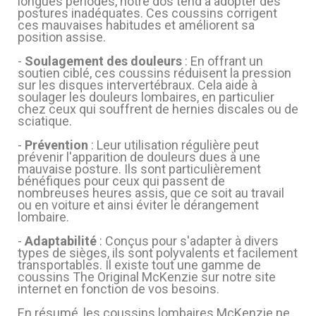
longues périodes, notre dos tend à adopter des
postures inadéquates. Ces coussins corrigent
ces mauvaises habitudes et améliorent sa
position assise.
-
Soulagement des douleurs
: En offrant un
soutien ciblé, ces coussins réduisent la pression
sur les disques intervertébraux. Cela aide à
soulager les douleurs lombaires, en particulier
chez ceux qui souffrent de hernies discales ou de
sciatique.
-
Prévention
: Leur utilisation régulière peut
prévenir l'apparition de douleurs dues à une
mauvaise posture. Ils sont particulièrement
bénéfiques pour ceux qui passent de
nombreuses heures assis, que ce soit au travail
ou en voiture et ainsi éviter le dérangement
lombaire.
-
Adaptabilité
: Conçus pour s'adapter à divers
types de sièges, ils sont polyvalents et facilement
transportables. Il existe tout une gamme de
coussins The Original McKenzie sur notre site
internet en fonction de vos besoins.
En résumé, les coussins lombaires McKenzie ne