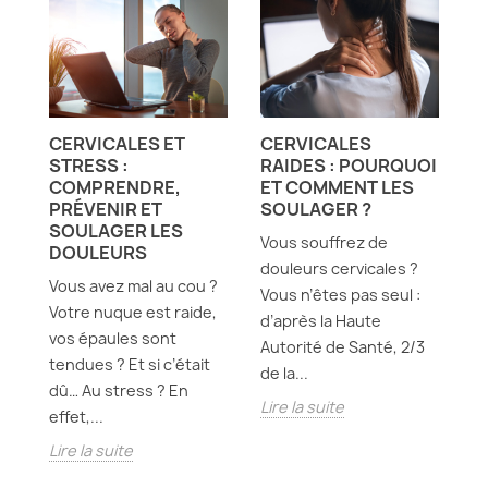
CERVICALES ET
CERVICALES
É
S
STRESS :
RAIDES : POURQUOI
L
COMPRENDRE,
ET COMMENT LES
M
S
PRÉVENIR ET
SOULAGER ?
E
SOULAGER LES
C
Vous souffrez de
DOULEURS
R
douleurs cervicales ?
Vous avez mal au cou ?
Be
Vous n’êtes pas seul :
Votre nuque est raide,
te
d’après la Haute
vos épaules sont
a
Autorité de Santé, 2/3
tendues ? Et si c’était
do
de la...
dû… Au stress ? En
la
Lire la suite
effet,...
Li
Lire la suite