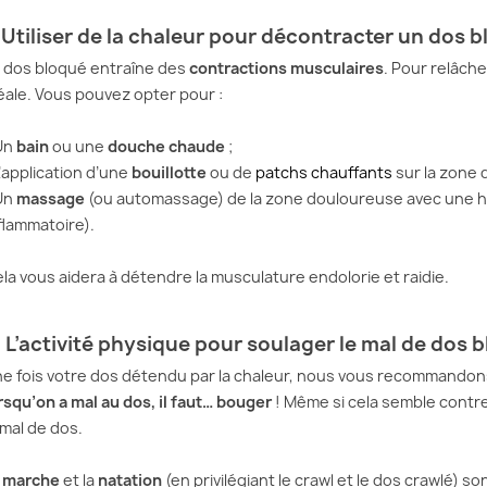
. Utiliser de la chaleur pour décontracter un dos 
 dos bloqué entraîne des
contractions musculaires
. Pour relâche
éale. Vous pouvez opter pour :
Un
bain
ou une
douche chaude
;
L’application d’une
bouillotte
ou de
patchs chauffants
sur la zone 
Un
massage
(ou automassage) de la zone douloureuse avec une hui
flammatoire).
la vous aidera à détendre la musculature endolorie et raidie.
. L’activité physique pour soulager le mal de dos 
e fois votre dos détendu par la chaleur, nous vous recommandons 
rsqu’on a mal au dos, il faut… bouger
! Même si cela semble contre
 mal de dos.
a
marche
et la
natation
(en privilégiant le crawl et le dos crawlé) so