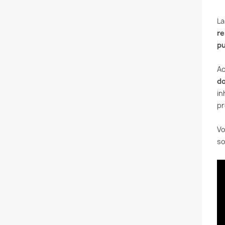
La
re
pu
Ac
d
in
pr
Vo
so