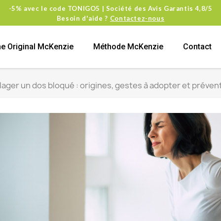
-5% avec le code TONIGO5 | Société des Avis Garantis 4,8/5
Besoin d'aide ?
Contactez-nous
e Original McKenzie
Méthode McKenzie
Contact
ger un dos bloqué : origines, gestes à adopter et préven