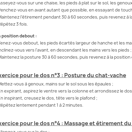
Asseyez-vous sur une chaise, les pieds à plat sur le sol, les genoux
Penchez-vous en avant autant que possible, en essayant de touche
Maintenez l’étirement pendant 30 à 60 secondes, puis revenez à la 
Répétez 3 fois.
 position debout :
Tenez-vous debout, les pieds écartés largeur de hanche et les mai
Inclinez-vous vers l'avant, en descendant les mains vers les pieds ;
Maintenez la posture 30 à 60 secondes, puis revenez à la position
xercice pour le dos n°3 : Posture du chat-vache
Mettez-vous à genoux, mains sur le sol sous les épaules ;
En expirant, aspirez le ventre vers la colonne et arrondissez le dos 
En inspirant, creusez le dos, tête vers le plafond ;
Répétez lentement pendant 1 à 2 minutes.
xercice pour le dos n°4 : Massage et étirement du
Allongez-vous sur le dos ;