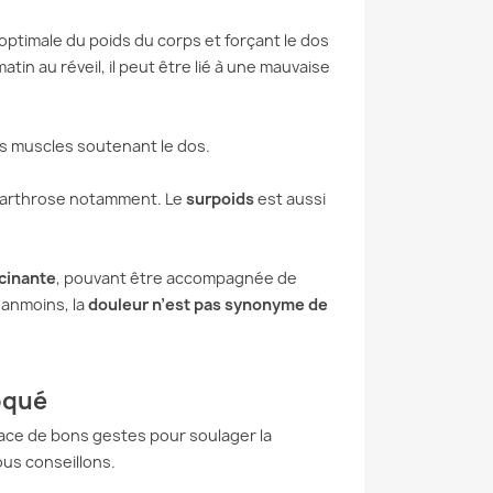
ptimale du poids du corps et forçant le dos
atin au réveil, il peut être lié à une mauvaise
es muscles soutenant le dos.
à l’arthrose notamment. Le
surpoids
est aussi
E DISCALE :
ÉTIREMENTS DES
AGEZ VOS
LOMBAIRES : LES
EURS AVEC LA
MEILLEURS EXERCICES
ncinante
, pouvant être accompagnée de
ODE MCKENZIE
ET COMMENT LES
éanmoins, la
douleur n’est pas synonyme de
RÉALISER
ouffrez de douleurs
Besoin de soulager les
es ou d’une sciatique
tensions musculaires
 d’une hernie discale ?
oqué
accumulées dans votre dos ?
herchez une solution...
Envie d’améliorer la
place de bons gestes pour soulager la
suite
souplesse de votre...
ous conseillons.
Lire la suite