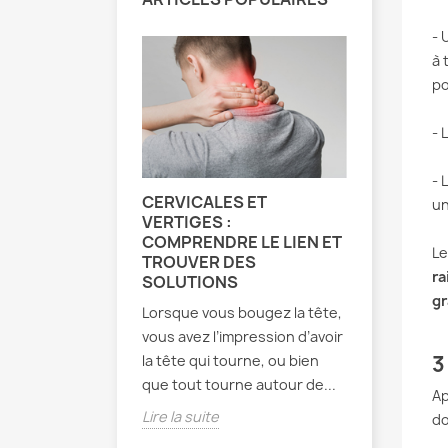
- 
à 
po
- 
- 
CERVICALES ET
EXERCIC
un
VERTIGES :
MÉTHODE
COMPRENDRE LE LIEN ET
TOUT CE
L
TROUVER DES
SAVOIR
ra
SOLUTIONS
Développé
gr
Lorsque vous bougez la tête,
1950, la 
vous avez l’impression d’avoir
se disting
3
la tête qui tourne, ou bien
approche 
que tout tourne autour de...
sur le pati
Ap
Lire la suite
do
Lire la sui