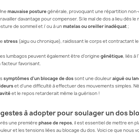
Une
mauvaise posture
générale, provoquant une répartition non-o
travailler davantage pour compenser. Si le mal de dos a lieu dès le m
sture de sommeil et / ou à un
matelas ou oreiller inadéquat
;
Le
stress
(aigu ou chronique), raidissant le corps et contractant l
Les lumbagos peuvent également être d’origine
génétique
, liés 
ES DE LA
CERVICALES ET STRESS :
HERNI
 facteur favorisant.
 MCKENZIE :
COMPRENDRE, PRÉVENIR
SOUL
 QU’IL FAUT
ET SOULAGER LES
DOUL
es
symptômes d’un blocage de dos
sont une douleur
aiguë ou la
DOULEURS
MÉTH
ideurs
et d'une difficulté à effectuer des mouvements simples. N
e dans les années
Vous avez mal au cou ? Votre
Vous s
avité
et le repos retarderait même la guérison !
méthode McKenzie
nuque est raide, vos épaules
lombair
ue par son
sont tendues ? Et si c’était
à cause
 gestes à adopter pour soulager un dos bl
naturelle, centrée
dû… Au stress ? En effet,...
Vous c
ent....
rès une première
phase de repos
, il est essentiel de mettre en 
Lire la suite
Lire la 
uleur et les tensions liées au blocage du dos. Voici ce que nous v
te