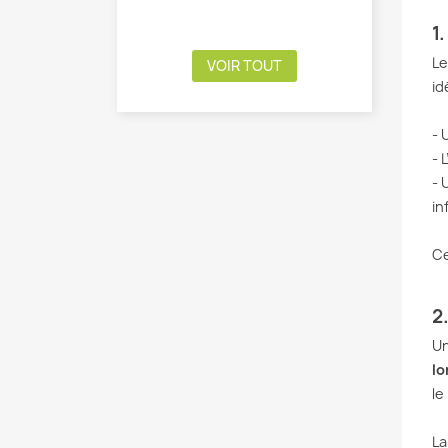
1
Le
VOIR TOUT
id
- 
- 
- 
in
Ce
2
Un
lo
le
L