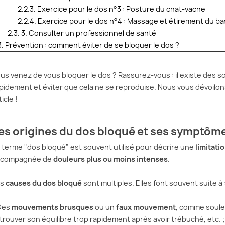
DOS LOMBAIRE :
HERNIE DISCALE :
LE CO
2.2.3. Exercice pour le dos n°3 : Posture du chat-vache
 SOLUTIONS ET
SOULAGEZ VOS
POUR 
2.2.4. Exercice pour le dos n°4 : Massage et étirement du b
LS POUR
DOULEURS AVEC LA
SOLU
ER LES
MÉTHODE MCKENZIE
SOUL
2.3. 3. Consulter un professionnel de santé
RS
DOUL
3. Prévention : comment éviter de se bloquer le dos ?
Vous souffrez de douleurs
levez le matin et...
Vous fi
lombaires ou d’une sciatique
ichu mal de dos
avec le
à cause d’une hernie discale ?
us venez de vous bloquer le dos ? Rassurez-vous : il existe des s
st encore là.
compot
Vous cherchez une solution...
pidement et éviter que cela ne se reproduise. Nous vous dévoilon
de se pencher, de
seul ! 
ticle !
soutien
Lire la suite
es origines du dos bloqué et ses symptôm
te
Lire la 
 terme "dos bloqué" est souvent utilisé pour décrire une
limitati
ccompagnée de
douleurs plus ou moins intenses
.
es
causes du dos bloqué
sont multiples. Elles font souvent suite à 
Des
mouvements brusques
ou un
faux mouvement
, comme soule
trouver son équilibre trop rapidement après avoir trébuché, etc. ;