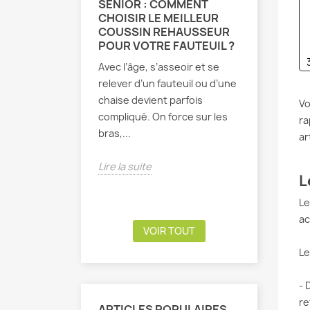
SÉNIOR : COMMENT
MAL DE 
CHOISIR LE MEILLEUR
CAUSES,
COUSSIN REHAUSSEUR
CONSEI
POUR VOTRE FAUTEUIL ?
SOULAG
DOULEU
Avec l’âge, s’asseoir et se
Vous vous 
relever d’un fauteuil ou d’une
aïe ! Ce f
chaise devient parfois
Vo
lombaire e
compliqué. On force sur les
ra
Difficile 
bras,...
ar
marcher...
Lire la suite
L
Lire la sui
Le
a
VOIR TOUT
L
- 
re
ARTICLES POPULAIRES