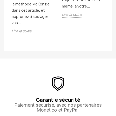
la méthode McKenzie
me
même, à votre...
dans cet article, et
ar
Lire la suite
apprenez à soulager
co
vos...
Li
Lire la suite
Garantie sécurité
Paiement sécurisé, avec nos partenaires
Monetico et PayPal.