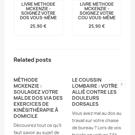
LIVRE MÉTHODE
LIVRE MÉTHODE
-
MCKENZIE -
MCKENZIE -
SOIGNEZ VOTRE
SOIGNEZ VOTRE
DOS VOUS-MÊME
COU VOUS-MÊME
25,90 €
25,90 €
Related posts
MÉTHODE
LE COUSSIN
K
S
MCKENZIE :
LOMBAIRE : VOTRE
M
SOULAGEZ VOTRE
ALLIÉ CONTRE LES
E
S
MAL DE DOS VIA DES
DOULEURS
R
EXERCICES DE
DORSALES
D
KINÉSITHÉRAPIE À
D
Vous avez mal au dos au
DOMICILE
Le
travail sur votre chaise
Découvrez tout ce qu’il
ex
de bureau ? Lors de vos
faut savoir au sujet de
du
trajets en voiture ? Et