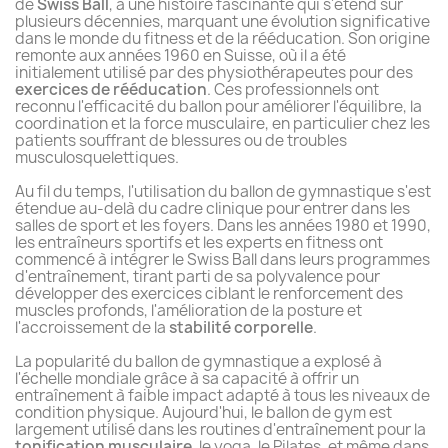
de
Swiss Ball
, a une histoire fascinante qui s'étend sur
plusieurs décennies, marquant une évolution significative
dans le monde du fitness et de la rééducation. Son origine
remonte aux années 1960 en Suisse, où il a été
initialement utilisé par des physiothérapeutes pour des
exercices de rééducation
. Ces professionnels ont
reconnu l'efficacité du ballon pour améliorer l'équilibre, la
coordination et la force musculaire, en particulier chez les
patients souffrant de blessures ou de troubles
musculosquelettiques.
Au fil du temps, l'utilisation du ballon de gymnastique s'est
étendue au-delà du cadre clinique pour entrer dans les
salles de sport et les foyers. Dans les années 1980 et 1990,
les entraîneurs sportifs et les experts en fitness ont
commencé à intégrer le Swiss Ball dans leurs programmes
d'entraînement, tirant parti de sa polyvalence pour
développer des exercices ciblant le renforcement des
muscles profonds, l'amélioration de la posture et
l'accroissement de la
stabilité corporelle
.
La popularité du ballon de gymnastique a explosé à
l'échelle mondiale grâce à sa capacité à offrir un
entraînement à faible impact adapté à tous les niveaux de
condition physique. Aujourd'hui, le ballon de gym est
largement utilisé dans les routines d'entraînement pour la
tonification musculaire
, le yoga, le Pilates, et même dans