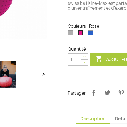
swiss ball Kine-Max est par
d'un entraînement et d'exerci
Couleurs : Rose
Argent
Bleu
Rose
Quantité

AJOUTER

Partager
Description
Détai