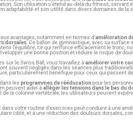
ordination. Son utilisation s'étend au-delà du fitness, serv
n adaptabilité et son utilité dans divers domaines de la s
mbreux avantages, notamment en termes d'
amélioration d
rs dorsales
. Ce ballon de gymnastique, avec sa surface in
ir l'équilibre, ce qui renforce efficacement le tronc, 
évelopper une bonne position et réduire le risque de dou
 sur le Swiss Ball, vous travaillez à
améliorer votre co
t souvent négligés dans les séances plus traditionnelle
sture, particulièrement bénéfique pour ceux qui passent 
é dans les
programmes de rééducation
pour les personne
ym peuvent aider à
alléger les tensions dans le bas du d
ilité de la colonne vertébrale, les utilisateurs peuvent exp
 avis)
l dans votre routine d'exercices peut conduire à une amél
aire ciblé, et à une réduction des douleurs dorsales, cont