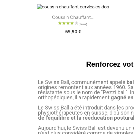
Aperçu rapide

Coussin Chauffant...
69,90 €
Renforcez vot
Le Swiss Ball, communément appelé
ba
origines remontent aux années 1960. Sa cr
résistante sous le nom de "Pezzi ball".
orthopédiques, il a rapidement
gagné en
Le Swiss Ball a été introduit dans les p
physiothérapeutes en suisse, d'où son no
de l'équilibre et la rééducation postura
Aujourd'hui, le Swiss Ball est devenu u
n'est plus considéré comme de simples a