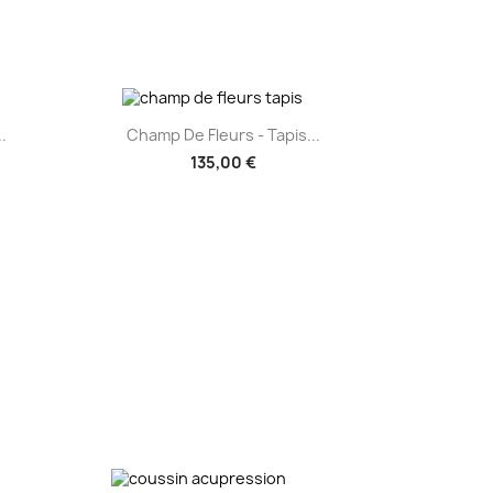
Aperçu rapide

.
Champ De Fleurs - Tapis...
135,00 €