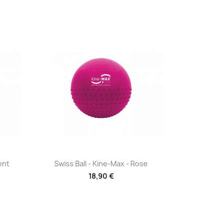
Aperçu rapide

ent
Swiss Ball - Kine-Max - Rose
18,90 €