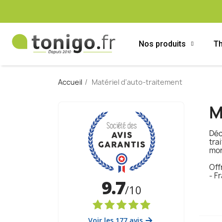
Nos produits
Th
Accueil
Matériel d'auto-traitement
M
Déc
tra
mon
Off
- F