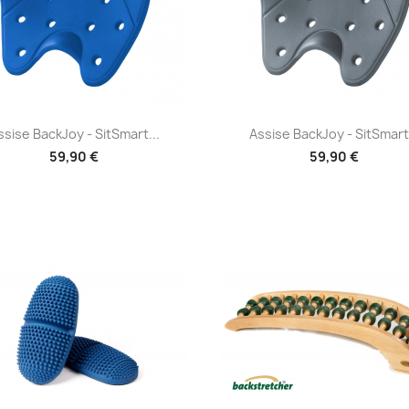
Aperçu rapide
Aperçu rapide


ssise BackJoy - SitSmart...
Assise BackJoy - SitSmart.
59,90 €
59,90 €