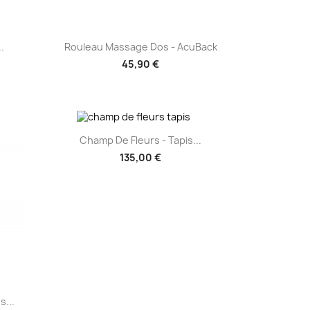
Aperçu rapide

.
Rouleau Massage Dos - AcuBack
45,90 €
(1 avis)
Aperçu rapide

Champ De Fleurs - Tapis...
135,00 €
s...