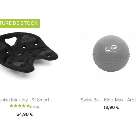
TURE DE STOCK
Aperçu rapide
Aperçu rapide


ssise BackJoy - SitSmart...
Swiss Ball - Kine-Max - Arg
18,90 €
64,90 €