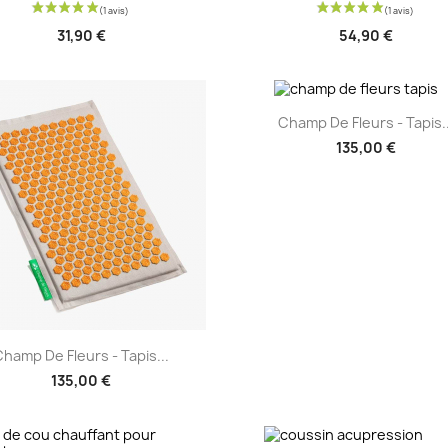
31,90 €
54,90 €
Aperçu rapide

Champ De Fleurs - Tapis..
135,00 €
Aperçu rapide

Champ De Fleurs - Tapis...
135,00 €