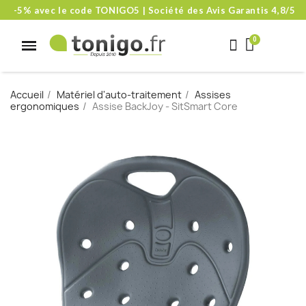
-5% avec le code TONIGO5 | Société des Avis Garantis 4,8/5
Accueil
Matériel d'auto-traitement
Assises
ergonomiques
Assise BackJoy - SitSmart Core