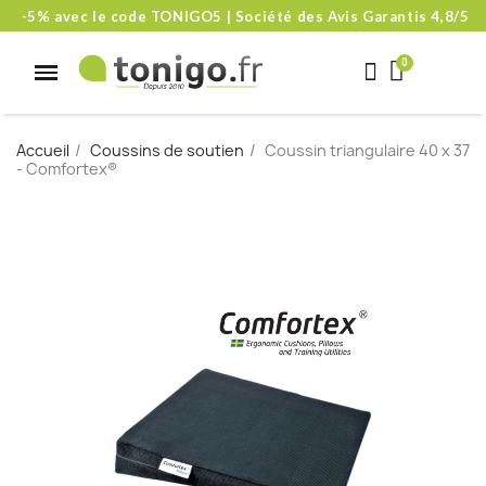
-5% avec le code TONIGO5 | Société des Avis Garantis 4,8/5
Accueil
Coussins de soutien
Coussin triangulaire 40 x 37
- Comfortex®