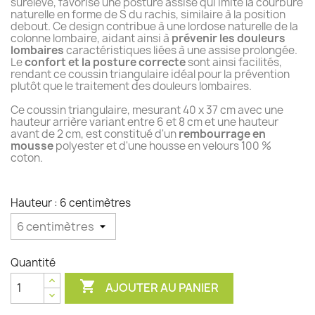
surélevé, favorise une posture assise qui imite la courbure
naturelle en forme de S du rachis, similaire à la position
debout. Ce design contribue à une lordose naturelle de la
colonne lombaire, aidant ainsi à
prévenir les douleurs
lombaires
caractéristiques liées à une assise prolongée.
Le
confort et la posture correcte
sont ainsi facilités,
rendant ce coussin triangulaire idéal pour la prévention
plutôt que le traitement des douleurs lombaires.
Ce coussin triangulaire, mesurant 40 x 37 cm avec une
hauteur arrière variant entre 6 et 8 cm et une hauteur
avant de 2 cm, est constitué d'un
rembourrage en
mousse
polyester et d'une housse en velours 100 %
coton.
Hauteur : 6 centimètres
Quantité

AJOUTER AU PANIER