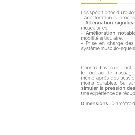
Les spécificités du roul
- Accélération du proce
-
Atténuation signific
musculaires.
-
Amélioration notabl
mobilité articulaire.
- Prise en charge des 
système musculo-squele
Construit avec un plast
le rouleau de massage
même après des session
moins durables. Sa s
simuler la pression de
une expérience de récupé
Dimensions
: Diamètre d