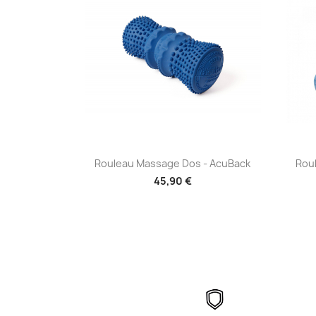
Aperçu rapide

Rouleau Massage Dos - AcuBack
Rou
45,90 €