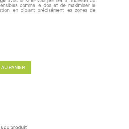
age
avec le Kine-Max permet à l'individu de
 sensibles comme le dos et de maximiser le
ation, en ciblant précisément les zones de
 AU PANIER
ls du produit