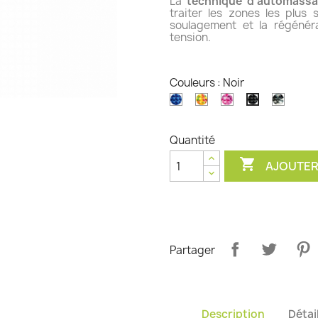
La
technique d'automass
traiter les zones les plus
soulagement et la régénér
tension.
Couleurs : Noir
Bleu
Candy
Rose
Urbain
Noir
Quantité

AJOUTER
Partager
Description
Détai