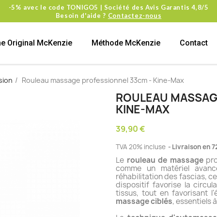
-5% avec le code TONIGO5 | Société des Avis Garantis 4,8/5
Besoin d'aide ?
Contactez-nous
e Original McKenzie
Méthode McKenzie
Contact
sion
Rouleau massage professionnel 33cm - Kine-Max
ROULEAU MASSAGE
KINE-MAX
39,90 €
TVA 20% incluse
Livraison en 7
Le
rouleau de massage
pro
comme un matériel avan
réhabilitation des fascias, 
dispositif favorise la circu
tissus, tout en favorisant l
massage ciblés
, essentiels 