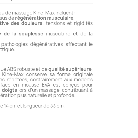
eau de massage Kine-Max incluent :
ssus de
régénération musculaire
.
ative des douleurs
, tensions et rigidités
e de la souplesse
musculaire et de la
pathologies dégénératives affectant le
ttique.
ique ABS robuste et de
qualité supérieure
,
 Kine-Max conserve sa forme originale
s répétées, contrairement aux modèles
urface en mousse EVA est conçue pour
s doigts
lors d'un massage, contribuant à
ration plus naturelle et profonde.
e 14 cm et longueur de 33 cm.