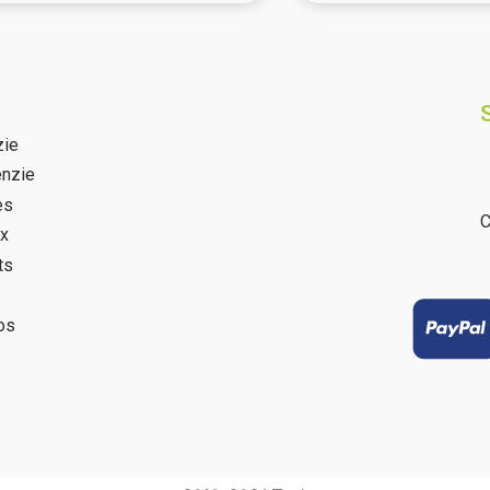
 avis)
zie
nzie
es
C
ux
ts
os