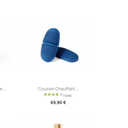
Aperçu rapide

...
Coussin Chauffant...
69,90 €