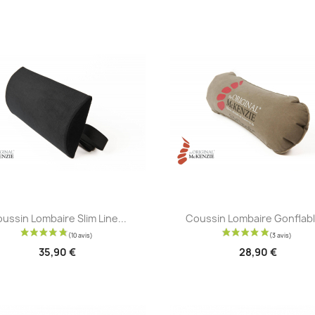
Aperçu rapide
Aperçu rapide


ussin Lombaire Slim Line...
Coussin Lombaire Gonflable
35,90 €
28,90 €