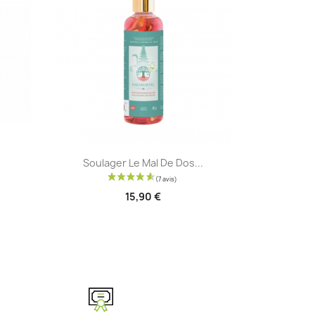
Aperçu rapide

Soulager Le Mal De Dos...
15,90 €