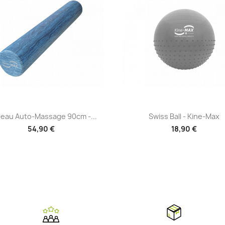
Aperçu rapide
Aperçu rapide


leau Auto-Massage 90cm -...
Swiss Ball - Kine-Max
54,90 €
18,90 €