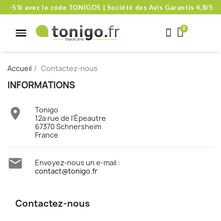
-5% avec le code TONIGO5 | Société des Avis Garantis 4,8/5
Accueil
Contactez-nous
INFORMATIONS
Tonigo

12a rue de l'Épeautre
67370 Schnersheim
France

Envoyez-nous un e-mail :
contact@tonigo.fr
Contactez-nous