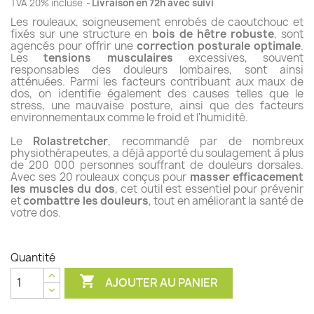
TVA 20% incluse
Livraison en 72h avec suivi
Les rouleaux, soigneusement enrobés de caoutchouc et
fixés sur une structure en
bois de hêtre robuste
, sont
agencés pour offrir une
correction posturale optimale
.
(1 avis)
Les
tensions musculaires
excessives, souvent
responsables des douleurs lombaires, sont ainsi
atténuées. Parmi les facteurs contribuant aux maux de
dos, on identifie également des causes telles que le
stress, une mauvaise posture, ainsi que des facteurs
environnementaux comme le froid et l'humidité.
Le
Rolastretcher
, recommandé par de nombreux
physiothérapeutes, a déjà apporté du soulagement à plus
de 200 000 personnes souffrant de douleurs dorsales.
Avec ses 20 rouleaux conçus pour
masser efficacement
les muscles du dos
, cet outil est essentiel pour prévenir
et
combattre les douleurs
, tout en améliorant la santé de
votre dos.
Quantité

AJOUTER AU PANIER