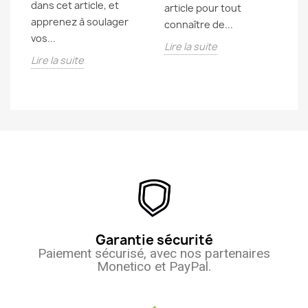
dans cet article, et
article pour tout
ce
apprenez à soulager
connaître de...
pa
vos...
Lire la suite
Li
Lire la suite
Garantie sécurité
Paiement sécurisé, avec nos partenaires
Monetico et PayPal.