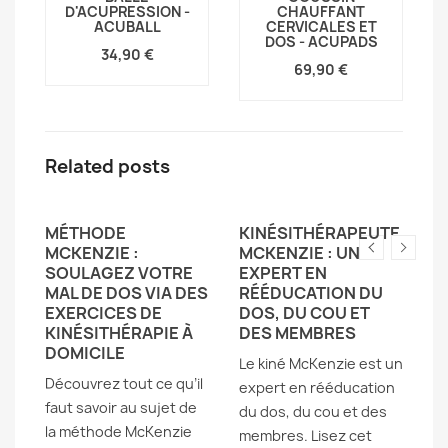
D'ACUPRESSION -
CHAUFFANT
ACUBALL
CERVICALES ET
DOS - ACUPADS
34,90 €
69,90 €
Related posts
AL
MÉTHODE
KINÉSITHÉRAPEUTE
E
MCKENZIE :
MCKENZIE : UN
M
SOULAGEZ VOTRE
EXPERT EN
M
MAL DE DOS VIA DES
RÉÉDUCATION DU
C
EXERCICES DE
DOS, DU COU ET
S
a
KINÉSITHÉRAPIE À
DES MEMBRES
D
DOMICILE
Le kiné McKenzie est un
an
,
Découvrez tout ce qu’il
expert en rééducation
m
faut savoir au sujet de
du dos, du cou et des
di
e
la méthode McKenzie
membres. Lisez cet
ap