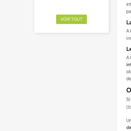
in
pa
VOIR TOUT
L
A 
co
L
A 
in
ob
de
O
Si
re
Un
de