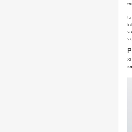
em
Un
in
vo
vi
P
Si
sa