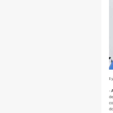
Il
-
de
co
do