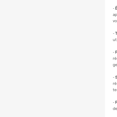
-
ap
vo
-
ut
-
P
ré
ge
-
ré
te
-
de