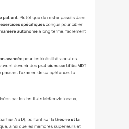
e patient
. Plutôt que de rester passifs dans
s
exercices spécifiques
conçus pour cibler
e manière autonome
à long terme, facilement
e
E DISCALE :
ÉTIREMENTS DES
ion avancée
pour les kinésithérapeutes.
AGEZ VOS
LOMBAIRES : LES
peuvent devenir des
praticiens certifiés MDT
EURS AVEC LA
MEILLEURS EXERCICES
en passant l'examen de compétence. La
ODE MCKENZIE
ET COMMENT LES
RÉALISER
ouffrez de douleurs
Besoin de soulager les
es ou d’une sciatique
tensions musculaires
 d’une hernie discale ?
sées par les Instituts McKenzie locaux,
accumulées dans votre dos ?
herchez une solution...
Envie d’améliorer la
suite
souplesse de votre...
arties A à D), portant sur la
théorie et la
cique, ainsi que les membres supérieurs et
Lire la suite