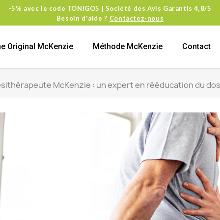
-5% avec le code TONIGO5 | Société des Avis Garantis 4,8/5
Besoin d'aide ?
Contactez-nous
e Original McKenzie
Méthode McKenzie
Contact
ésithérapeute McKenzie : un expert en rééducation du do