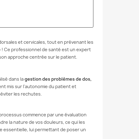
USSIN LOMBAIRE
MÉTHODE MCKENZIE
VOITURE : UNE
POUR LE DOS : SOIGNEZ
TION SIMPLE POUR
VOTRE DOS VOUS-MÊME
AGER VOS
Vous avez mal au dos ? Vous
EURS
n’êtes pas seul. 619 millions
nissez chaque trajet
de personnes souffrent de
orsales et cervicales, tout en prévenant les
 bas du dos en
lombalgie dans le monde :
e
! Ce professionnel de santé est un expert
e ? Vous n'êtes pas
c’est...
son approche centrée sur le patient.
Les sièges auto ne
nent...
Lire la suite
lisé dans la
gestion des problèmes de dos,
suite
ent mis sur l'autonomie du patient et
éviter les rechutes.
e processus commence par une évaluation
re la nature de vos douleurs, ce qui les
essentielle, lui permettant de poser un