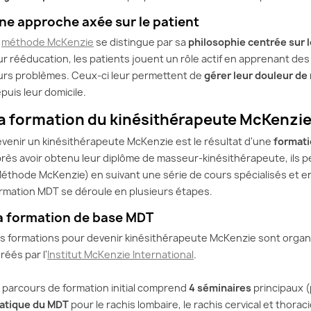
ne approche axée sur le patient
a
méthode McKenzie
se distingue par sa
philosophie centrée sur l
ur rééducation, les patients jouent un rôle actif en apprenant de
urs problèmes. Ceux-ci leur permettent de
gérer leur douleur d
puis leur domicile.
a formation du kinésithérapeute McKenzi
ES DE LA
CERVICALES ET STRESS :
HERNI
venir un kinésithérapeute McKenzie est le résultat d'une
format
 MCKENZIE :
COMPRENDRE, PRÉVENIR
SOUL
rès avoir obtenu leur diplôme de masseur-kinésithérapeute, ils 
 QU’IL FAUT
ET SOULAGER LES
DOUL
éthode McKenzie) en suivant une série de cours spécialisés et 
DOULEURS
MÉTH
rmation MDT se déroule en plusieurs étapes.
e dans les années
Vous avez mal au cou ? Votre
Vous s
a formation de base MDT
méthode McKenzie
nuque est raide, vos épaules
lombair
ue par son
sont tendues ? Et si c’était
à cause
s formations pour devenir kinésithérapeute McKenzie sont organi
naturelle, centrée
dû… Au stress ? En effet,...
Vous c
réés par l'
Institut McKenzie International
.
ent....
Lire la suite
Lire la 
 parcours de formation initial comprend
4 séminaires
principaux (p
te
atique du MDT
pour le rachis lombaire, le rachis cervical et thora