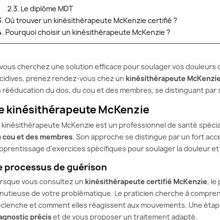
DOS LOMBAIRE :
HERNIE DISCALE :
LE CO
2.3. Le diplôme MDT
 SOLUTIONS ET
SOULAGEZ VOS
POUR 
3. Où trouver un kinésithérapeute McKenzie certifié ?
LS POUR
DOULEURS AVEC LA
SOLU
ER LES
MÉTHODE MCKENZIE
SOUL
4. Pourquoi choisir un kinésithérapeute McKenzie ?
RS
DOUL
Vous souffrez de douleurs
levez le matin et...
Vous fi
lombaires ou d’une sciatique
 vous cherchez une solution efficace pour soulager vos douleurs d
ichu mal de dos
avec le
à cause d’une hernie discale ?
cidives, prenez rendez-vous chez un
kinésithérapeute McKenzi
st encore là.
compot
Vous cherchez une solution...
 rééducation du dos, du cou et des membres, se distinguant par 
de se pencher, de
seul ! 
soutien
Lire la suite
e kinésithérapeute McKenzie
 kinésithérapeute McKenzie est un professionnel de santé spécia
te
Lire la 
 cou et des membres
. Son approche se distingue par un fort acc
apprentissage d'exercices spécifiques pour soulager la douleur et 
e processus de guérison
rsque vous consultez un
kinésithérapeute certifié McKenzie
, l
nutieuse de votre problématique. Le praticien cherche à comprend
clenche et comment elles réagissent aux mouvements. Une étape 
agnostic précis
et de vous proposer un traitement adapté.