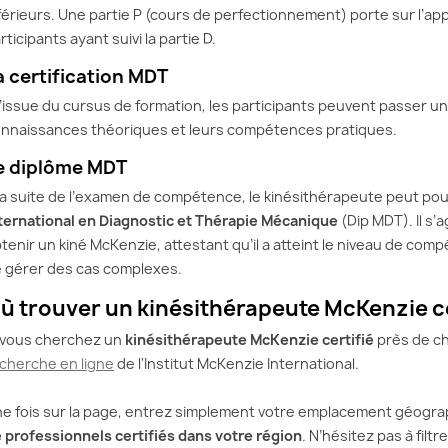
férieurs. Une partie P (cours de perfectionnement) porte sur l’a
rticipants ayant suivi la partie D.
a certification MDT
l’issue du cursus de formation, les participants peuvent passer u
nnaissances théoriques et leurs compétences pratiques.
e diplôme MDT
la suite de l’examen de compétence, le kinésithérapeute peut po
ternational en Diagnostic et Thérapie Mécanique
(Dip MDT). Il s’a
tenir un kiné McKenzie, attestant qu’il a atteint le niveau de comp
 gérer des cas complexes.
ù trouver un kinésithérapeute McKenzie ce
 vous cherchez un
kinésithérapeute McKenzie certifié
près de che
cherche en ligne
de l'Institut McKenzie International.
e fois sur la page, entrez simplement votre emplacement géograph
 professionnels certifiés dans votre région
. N’hésitez pas à filtr