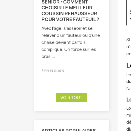
SÉNIOR : COMMENT
MAL DE 
CHOISIR LE MEILLEUR
CAUSES,
COUSSIN REHAUSSEUR
CONSEI
POUR VOTRE FAUTEUIL ?
SOULAG
DOULEU
Avec l’âge, s’asseoir et se
Vous vous 
relever d’un fauteuil ou d’une
Si
aïe ! Ce f
chaise devient parfois
ré
lombaire e
compliqué. On force sur les
en
Difficile 
bras,...
marcher...
L
Lire la suite
Le
Lire la sui
du
l'
VOIR TOUT
L
Lo
mi
dé
di
ARTICLES POPULAIRES