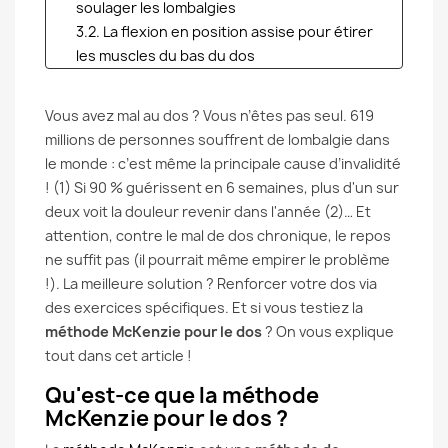
soulager les lombalgies
3.2. La flexion en position assise pour étirer
les muscles du bas du dos
4. Prêt à prendre votre dos en main ? Achetez le
livre « Soignez votre dos vous-même » de Robin
Vous avez mal au dos ? Vous n’êtes pas seul. 619
McKenzie !
millions de personnes souffrent de lombalgie dans
le monde : c’est même la principale cause d’invalidité
! (1) Si 90 % guérissent en 6 semaines, plus d'un sur
deux voit la douleur revenir dans l'année (2)… Et
attention, contre le mal de dos chronique, le repos
ne suffit pas (il pourrait même empirer le problème
!). La meilleure solution ? Renforcer votre dos via
des exercices spécifiques. Et si vous testiez la
méthode McKenzie pour le dos
? On vous explique
tout dans cet article !
Qu'est-ce que la méthode
McKenzie pour le dos ?