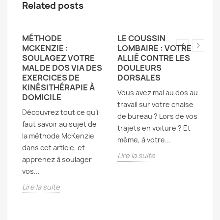
Related posts
MÉTHODE
LE COUSSIN
K
S
MCKENZIE :
LOMBAIRE : VOTRE
M
SOULAGEZ VOTRE
ALLIÉ CONTRE LES
E
S
MAL DE DOS VIA DES
DOULEURS
R
EXERCICES DE
DORSALES
D
KINÉSITHÉRAPIE À
D
Vous avez mal au dos au
DOMICILE
Le
travail sur votre chaise
Découvrez tout ce qu’il
ex
de bureau ? Lors de vos
faut savoir au sujet de
du
trajets en voiture ? Et
la méthode McKenzie
me
même, à votre...
dans cet article, et
ar
Lire la suite
apprenez à soulager
co
vos...
Li
Lire la suite