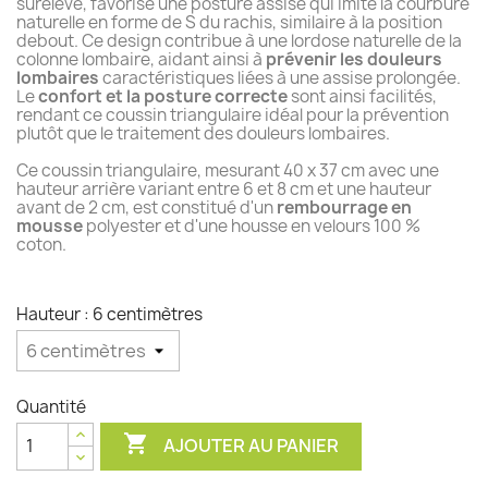
surélevé, favorise une posture assise qui imite la courbure
naturelle en forme de S du rachis, similaire à la position
debout. Ce design contribue à une lordose naturelle de la
colonne lombaire, aidant ainsi à
prévenir les douleurs
lombaires
caractéristiques liées à une assise prolongée.
Le
confort et la posture correcte
sont ainsi facilités,
rendant ce coussin triangulaire idéal pour la prévention
plutôt que le traitement des douleurs lombaires.
Ce coussin triangulaire, mesurant 40 x 37 cm avec une
hauteur arrière variant entre 6 et 8 cm et une hauteur
avant de 2 cm, est constitué d'un
rembourrage en
mousse
polyester et d'une housse en velours 100 %
coton.
Hauteur : 6 centimètres
Quantité

AJOUTER AU PANIER