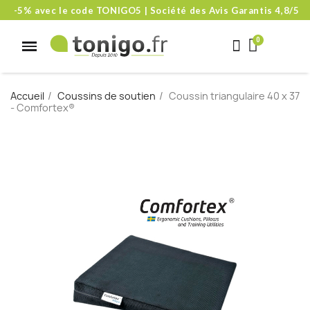
-5% avec le code TONIGO5 | Société des Avis Garantis 4,8/5
Accueil
Coussins de soutien
Coussin triangulaire 40 x 37
- Comfortex®