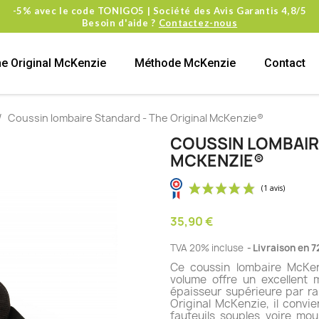
-5% avec le code TONIGO5 | Société des Avis Garantis 4,8/5
Besoin d'aide ?
Contactez-nous
e Original McKenzie
Méthode McKenzie
Contact
Coussin lombaire Standard - The Original McKenzie®
COUSSIN LOMBAIR
MCKENZIE®
35,90 €
TVA 20% incluse
Livraison en 7
Ce coussin lombaire McKe
volume offre un excellent 
épaisseur supérieure par r
Original McKenzie, il convi
fauteuils souples voire mo