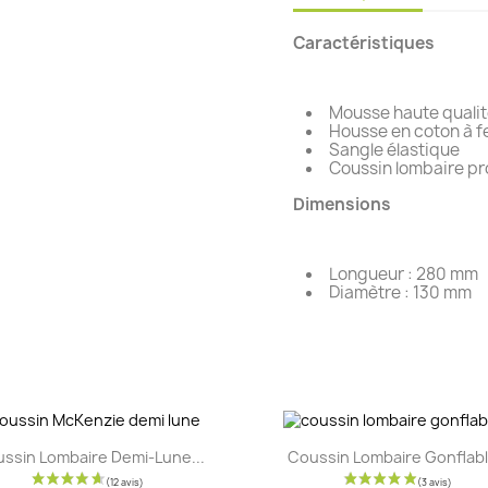
Caractéristiques
Mousse haute quali
Housse en coton à f
Sangle élastique
Coussin lombaire pr
Dimensions
Longueur : 280 mm
Diamètre : 130 mm
Aperçu rapide
Aperçu rapide


ssin Lombaire Demi-Lune...
Coussin Lombaire Gonflable