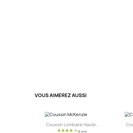
VOUS AIMEREZ AUSSI
Aperçu rapide

Coussin Lombaire Haute...
Cou