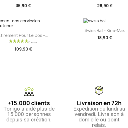
35,90 €
28,90 €
Aperçu rapide

Swiss Ball - Kine-Max
Aperçu rapide

Étirement Pour Le Dos -...
18,90 €
109,90 €
+15.000 clients
Livraison en 72h
Tonigo a aidé plus de
Expédition du lundi au
15.000 personnes
vendredi. Livraison à
depuis sa création.
domicile ou point
relais.