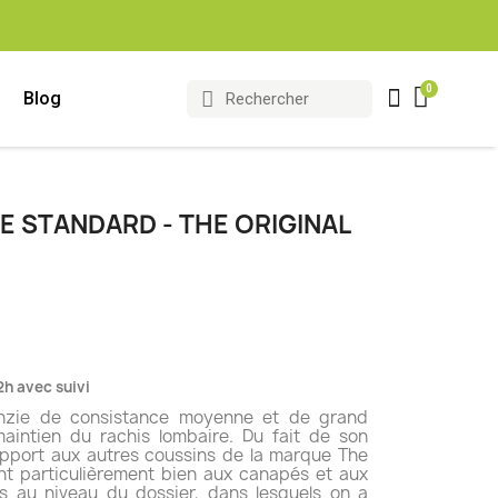
Blog
E STANDARD - THE ORIGINAL
(1 avis)
2h avec suivi
nzie de consistance moyenne et de grand
maintien du rachis lombaire. Du fait de son
apport aux autres coussins de la marque The
ent particulièrement bien aux canapés et aux
us au niveau du dossier, dans lesquels on a