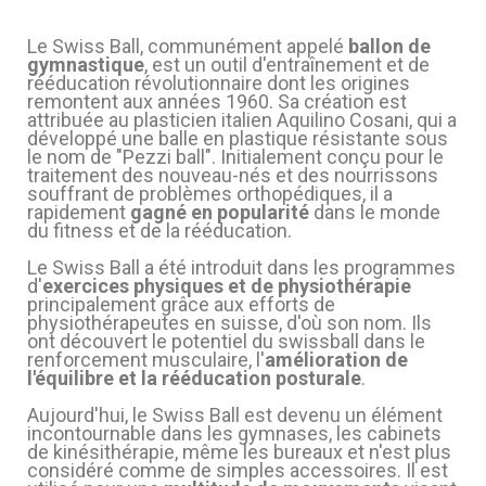
Le Swiss Ball, communément appelé
ballon de
gymnastique
, est un outil d'entraînement et de
rééducation révolutionnaire dont les origines
remontent aux années 1960. Sa création est
attribuée au plasticien italien Aquilino Cosani, qui a
développé une balle en plastique résistante sous
le nom de "Pezzi ball". Initialement conçu pour le
traitement des nouveau-nés et des nourrissons
souffrant de problèmes orthopédiques, il a
rapidement
gagné en popularité
dans le monde
du fitness et de la rééducation.
Le Swiss Ball a été introduit dans les programmes
d'
exercices physiques et de physiothérapie
principalement grâce aux efforts de
physiothérapeutes en suisse, d'où son nom. Ils
(11 avis)
ont découvert le potentiel du swissball dans le
renforcement musculaire, l'
amélioration de
l'équilibre et la rééducation posturale
.
Aujourd'hui, le Swiss Ball est devenu un élément
incontournable dans les gymnases, les cabinets
de kinésithérapie, même les bureaux et n'est plus
considéré comme de simples accessoires. Il est