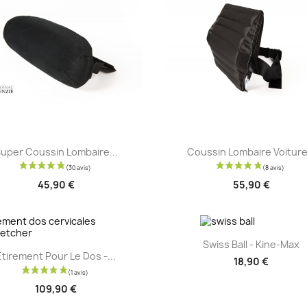
Aperçu rapide
Aperçu rapide


uper Coussin Lombaire...
Coussin Lombaire Voiture.
45,90 €
55,90 €
Aperçu rapide

Swiss Ball - Kine-Max
Aperçu rapide

Étirement Pour Le Dos -...
18,90 €
109,90 €