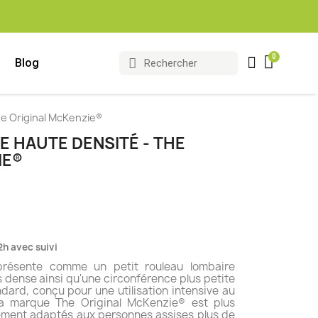
Blog
he Original McKenzie®
 HAUTE DENSITÉ - THE
IE®
(6 avis)
2h avec suivi
résente comme un petit rouleau lombaire
 dense ainsi qu'une circonférence plus petite
dard, conçu pour une utilisation intensive au
la marque The Original McKenzie® est plus
èrement adaptés aux personnes assises plus de