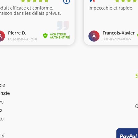
zie
nzie
es
C
ux
ts
os