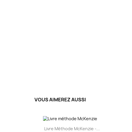
VOUS AIMEREZ AUSSI
Aperçu rapide

Livre Méthode McKenzie -...