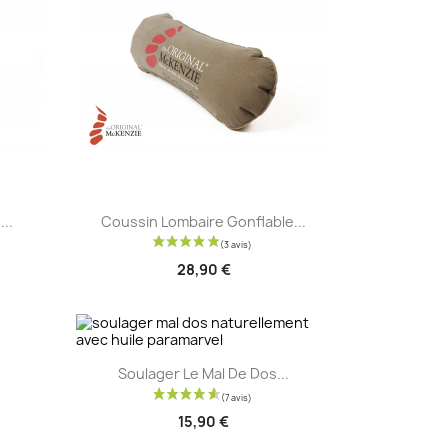
Aperçu rapide

..
Coussin Lombaire Gonflable...
28,90 €
Aperçu rapide

Soulager Le Mal De Dos...
15,90 €