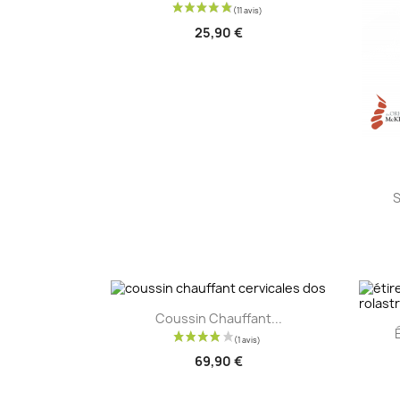
25,90 €
S
Aperçu rapide

Coussin Chauffant...
69,90 €