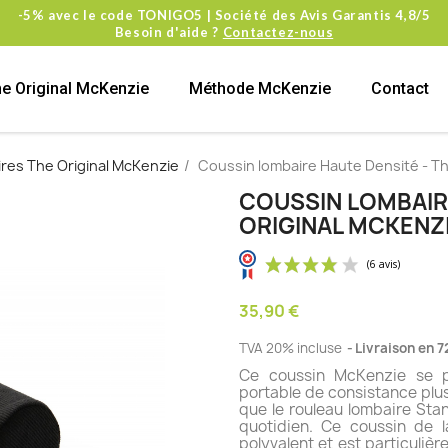
-5% avec le code TONIGO5 | Société des Avis Garantis 4,8/5
Besoin d'aide ?
Contactez-nous
e Original McKenzie
Méthode McKenzie
Contact
res The Original McKenzie
Coussin lombaire Haute Densité - T
COUSSIN LOMBAIRE
ORIGINAL MCKENZ
35,90 €
TVA 20% incluse
Livraison en 7
Ce coussin McKenzie se p
portable de consistance plus
que le rouleau lombaire Stan
quotidien. Ce coussin de 
polyvalent et est particuli