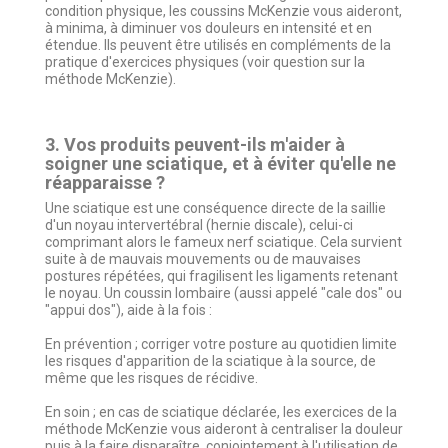
condition physique, les coussins McKenzie vous aideront,
à minima, à diminuer vos douleurs en intensité et en
étendue. Ils peuvent être utilisés en compléments de la
pratique d'exercices physiques (voir question sur la
méthode McKenzie).
3. Vos produits peuvent-ils m'aider à
soigner une sciatique, et à éviter qu'elle ne
réapparaisse ?
Une sciatique est une conséquence directe de la saillie
d'un noyau intervertébral (hernie discale), celui-ci
comprimant alors le fameux nerf sciatique. Cela survient
suite à de mauvais mouvements ou de mauvaises
postures répétées, qui fragilisent les ligaments retenant
le noyau. Un coussin lombaire (aussi appelé "cale dos" ou
"appui dos"), aide à la fois :
En prévention ; corriger votre posture au quotidien limite
les risques d'apparition de la sciatique à la source, de
même que les risques de récidive.
En soin ; en cas de sciatique déclarée, les exercices de la
méthode McKenzie vous aideront à centraliser la douleur
puis à la faire disparaître, conjointement à l'utilisation de