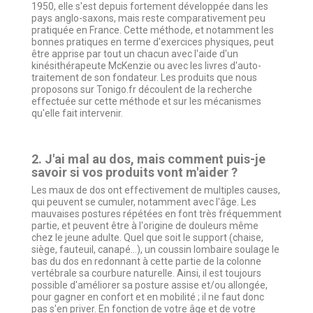
1950, elle s'est depuis fortement développée dans les
pays anglo-saxons, mais reste comparativement peu
pratiquée en France. Cette méthode, et notamment les
bonnes pratiques en terme d'exercices physiques, peut
être apprise par tout un chacun avec l'aide d'un
kinésithérapeute McKenzie ou avec les livres d'auto-
traitement de son fondateur. Les produits que nous
proposons sur Tonigo.fr découlent de la recherche
effectuée sur cette méthode et sur les mécanismes
qu'elle fait intervenir.
2. J'ai mal au dos, mais comment puis-je
savoir si vos produits vont m'aider ?
Les maux de dos ont effectivement de multiples causes,
qui peuvent se cumuler, notamment avec l'âge. Les
mauvaises postures répétées en font très fréquemment
partie, et peuvent être à l'origine de douleurs même
chez le jeune adulte. Quel que soit le support (chaise,
siège, fauteuil, canapé…), un coussin lombaire soulage le
bas du dos en redonnant à cette partie de la colonne
vertébrale sa courbure naturelle. Ainsi, il est toujours
possible d'améliorer sa posture assise et/ou allongée,
pour gagner en confort et en mobilité ; il ne faut donc
pas s'en priver. En fonction de votre âge et de votre