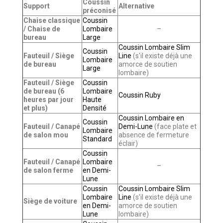
Coussin
Support
Alternative
préconisé
Chaise classique
Coussin
/ Chaise de
Lombaire
–
bureau
Large
Coussin Lombaire Slim
Coussin
Fauteuil / Siège
Line
(s'il existe déjà une
Lombaire
de bureau
amorce de soutien
Large
lombaire)
Fauteuil / Siège
Coussin
de bureau (6
Lombaire
Coussin Ruby
heures par jour
Haute
et plus)
Densité
Coussin Lombaire en
Coussin
Fauteuil / Canapé
Demi-Lune
(face plate et
Lombaire
de salon mou
absence de fermeture
Standard
éclair)
Coussin
Fauteuil / Canapé
Lombaire
–
de salon ferme
en Demi-
Lune
Coussin
Coussin Lombaire Slim
Lombaire
Line
(s'il existe déjà une
Siège de voiture
en Demi-
amorce de soutien
Lune
lombaire)