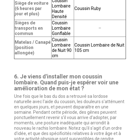
Coussin
Siège de voiture
Lombaire
(6 heures par
Coussin Ruby
Haute
jour et plus)
Densité
Sièges de
Coussin
transports en
Lombaire
–
commun
Gonflable
Coussin
Matelas / Canapé
Lombaire
Coussin Lombaire de Nuit
(position
de Nuit 90
105 cm
allongée)
cm
6. Je viens d'installer mon coussin
lombaire. Quand puis-je espérer voir une
amélioration de mon état ?
Une fois que le bas du dos a retrouvé sa lordose
naturelle avec l'aide du coussin, les douleurs s'atténuent
en quelques jours, et peuvent disparaître en une
semaine. Pendant cette période, des gênes peuvent
ponctuellement revenir s'il vous arrive d'adopter, par
moments, une posture inadéquate qui arrondit à
nouveau le rachis lombaire. Notez qu'il s'agit d'un ordre
d'idée, et que des spécificités relatives à votre âge et à
votre activité physique sont susceptibles de rendre