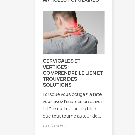
CERVICALES ET
EXERCIC
VERTIGES :
MÉTHODE
COMPRENDRE LE LIEN ET
TOUT CE
TROUVER DES
SAVOIR
SOLUTIONS
Développé
Lorsque vous bougez la tête,
1950, la 
vous avez l’impression d’avoir
se disting
la tête qui tourne, ou bien
approche 
que tout tourne autour de...
sur le pati
Lire la suite
Lire la sui