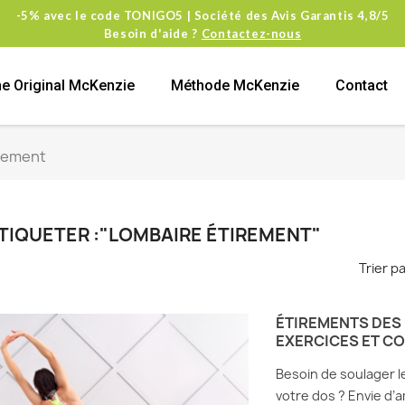
-5% avec le code TONIGO5 | Société des Avis Garantis 4,8/5
Besoin d'aide ?
Contactez-nous
e Original McKenzie
Méthode McKenzie
Contact
irement
TIQUETER :"LOMBAIRE ÉTIREMENT"
Trier pa
ÉTIREMENTS DES 
EXERCICES ET C
Besoin de soulager 
votre dos ? Envie d’