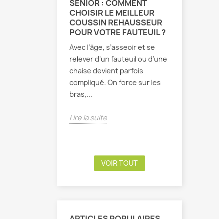
SÉNIOR : COMMENT
MAL DE 
CHOISIR LE MEILLEUR
CAUSES,
COUSSIN REHAUSSEUR
CONSEI
POUR VOTRE FAUTEUIL ?
SOULAG
DOULEU
Avec l’âge, s’asseoir et se
Vous vous 
relever d’un fauteuil ou d’une
aïe ! Ce f
chaise devient parfois
lombaire e
compliqué. On force sur les
Difficile 
bras,...
marcher...
Lire la suite
Lire la sui
VOIR TOUT
ARTICLES POPULAIRES