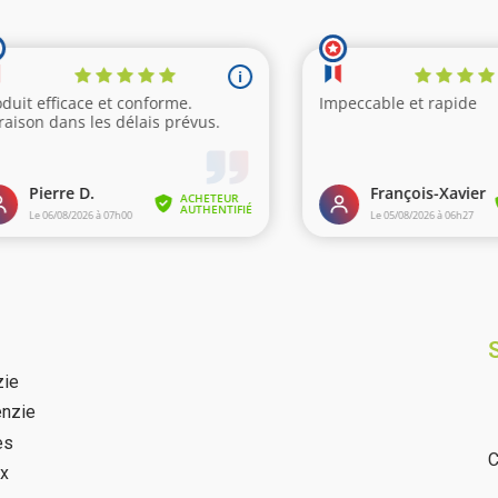
zie
nzie
es
C
ux