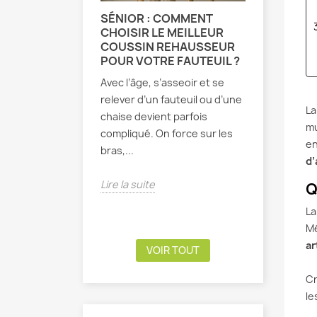
SÉNIOR : COMMENT
MAL DE 
CHOISIR LE MEILLEUR
CAUSES,
COUSSIN REHAUSSEUR
CONSEI
POUR VOTRE FAUTEUIL ?
SOULAG
DOULEU
Avec l’âge, s’asseoir et se
Vous vous 
relever d’un fauteuil ou d’une
L
aïe ! Ce f
chaise devient parfois
mu
lombaire e
compliqué. On force sur les
en
Difficile 
bras,...
d’
marcher...
Lire la suite
Q
Lire la sui
L
Mé
ar
VOIR TOUT
Cr
le