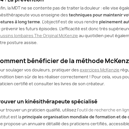
fin, la MDT ne se contente pas de traiter la douleur : elle vise ég
nésithérapeute vous enseigne des
techniques pour maintenir vot
stures à long terme
. L'objectif est de vous rendre
pleinement aut
 prévenir les futurs épisodes. L’efficacité est donc très supérieure
ussins lombaires The Original McKenzie
au quotidien peut égaleme
tre posture assise.
omment bénéficier de la méthode McKenz
ur soulager vos douleurs, pratiquer des
exercices McKenzie
régu
ndition bien sûr de les réaliser correctement ! Pour cela, vous 
aticien certifié et consulter les livres de son créateur.
rouver un kinésithérapeute spécialisé
ur trouver un praticien qualifié, utilisez l'
outil de recherche en lig
stitut est la
principale organisation mondiale de formation et de
te propose un annuaire détaillé des praticiens certifiés, accessib