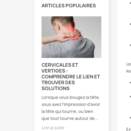
ARTICLES POPULAIRES
Le
CERVICALES ET
EXERCIC
VERTIGES :
MÉTHODE
le
COMPRENDRE LE LIEN ET
TOUT CE
TROUVER DES
SAVOIR
SOLUTIONS
Développé
Lorsque vous bougez la tête,
1950, la 
vous avez l’impression d’avoir
se disting
la tête qui tourne, ou bien
approche 
que tout tourne autour de...
sur le pati
Lire la suite
Lire la sui
En