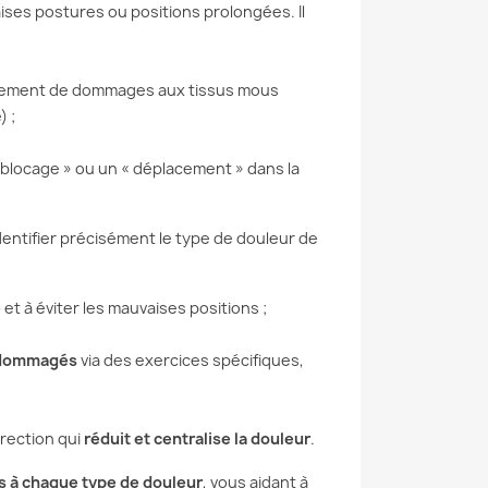
aises postures ou positions prolongées. Il
ctement de dommages aux tissus mous
 ;
 blocage » ou un « déplacement » dans la
dentifier précisément le type de douleur de
E DISCALE :
ÉTIREMENTS DES
AGEZ VOS
LOMBAIRES : LES
EURS AVEC LA
MEILLEURS EXERCICES
ODE MCKENZIE
ET COMMENT LES
e
et à éviter les mauvaises positions ;
RÉALISER
ouffrez de douleurs
endommagés
via des exercices spécifiques,
Besoin de soulager les
es ou d’une sciatique
tensions musculaires
 d’une hernie discale ?
accumulées dans votre dos ?
herchez une solution...
rection qui
réduit et centralise la douleur
.
Envie d’améliorer la
suite
souplesse de votre...
s à chaque type de douleur
, vous aidant à