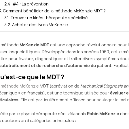
2.4. #4 : La prévention
DOS LOMBAIRE :
HERNIE DISCALE :
LE CO
3. Comment bénéficier de la méthode McKenzie MDT ?
 SOLUTIONS ET
SOULAGEZ VOS
POUR 
3.1. Trouver un kinésithérapeute spécialisé
LS POUR
DOULEURS AVEC LA
SOLU
ER LES
MÉTHODE MCKENZIE
SOUL
3.2. Acheter des livres McKenzie
RS
DOUL
Vous souffrez de douleurs
levez le matin et...
Vous fi
lombaires ou d’une sciatique
a méthode
McKenzie MDT
est une approche révolutionnaire pour 
ichu mal de dos
avec le
à cause d’une hernie discale ?
sculosquelettiques. Développée dans les années 1960, cette mé
st encore là.
compot
Vous cherchez une solution...
tier pour évaluer, diagnostiquer et traiter divers symptômes doul
de se pencher, de
seul ! 
autotraitement et de recherche d’autonomie du patient
. Explica
soutien
Lire la suite
u'est-ce que le MDT ?
te
Lire la 
a
méthode McKenzie
MDT (abréviation de
Mechanical Diagnosis a
canique » en français), est une technique utilisée pour
évaluer e
ticulaires
. Elle est particulièrement efficace pour
soulager le mal 
éée par le physiothérapeute néo-zélandais
Robin McKenzie
dans
s douleurs en 3 catégories principales :