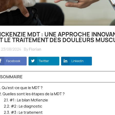
CKENZIE MDT : UNE APPROCHE INNOVA
T LE TRAITEMENT DES DOULEURS MUS
23/08/2024
By
Florian
Facebook
Twitter
LinkedIn
SOMMAIRE
1. Qu'est-ce que le MDT ?
2. Quelles sont les étapes de la MDT ?
2.1. #1 : Le bilan McKenzie
2.2. #2 : Le diagnostic
2.3. #3 : Le traitement