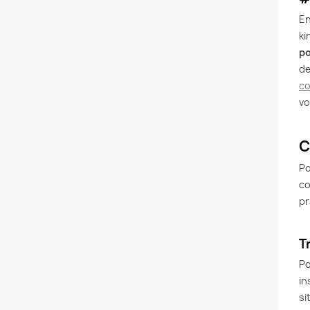
En
ki
po
de
co
vo
C
Po
co
pr
T
Po
in
si