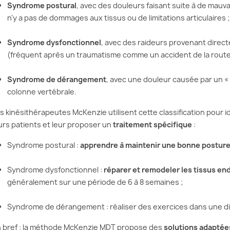
Syndrome postural
, avec des douleurs faisant suite à de mauv
n'y a pas de dommages aux tissus ou de limitations articulaires ;
Syndrome dysfonctionnel
, avec des raideurs provenant dire
(fréquent après un traumatisme comme un accident de la route)
Syndrome de dérangement
, avec une douleur causée par un «
colonne vertébrale.
s kinésithérapeutes McKenzie utilisent cette classification pour i
ES DE LA
CERVICALES ET STRESS :
HERNI
 MCKENZIE :
COMPRENDRE, PRÉVENIR
SOUL
urs patients et leur proposer un
traitement spécifique
:
 QU’IL FAUT
ET SOULAGER LES
DOUL
DOULEURS
MÉTH
Syndrome postural :
apprendre à maintenir une bonne postur
e dans les années
Vous avez mal au cou ? Votre
Vous s
Syndrome dysfonctionnel :
réparer et remodeler les tissus 
méthode McKenzie
nuque est raide, vos épaules
lombair
généralement sur une période de 6 à 8 semaines ;
ue par son
sont tendues ? Et si c’était
à cause
naturelle, centrée
dû… Au stress ? En effet,...
Vous c
Syndrome de dérangement : réaliser des exercices dans une di
ent....
Lire la suite
Lire la 
te
 bref : la méthode McKenzie MDT propose des
solutions adaptée