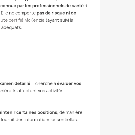
Lire la suite
econnue par les professionnels de santé
à
 Elle ne comporte
pas de risque ni de
ute certifié McKenzie
(ayant suivi la
s adéquats.
xamen détaillé
. Il cherche à
évaluer vos
ière ils affectent vos activités
intenir certaines positions
, de manière
 fournit des informations essentielles.