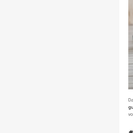
Da
gu
vo
#