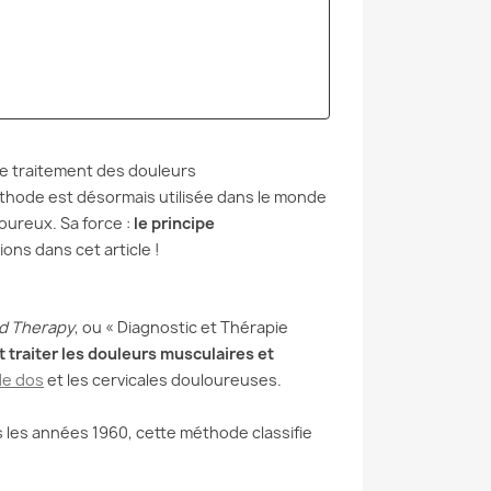
USSIN LOMBAIRE
MÉTHODE MCKENZIE
VOITURE : UNE
POUR LE DOS : SOIGNEZ
TION SIMPLE POUR
VOTRE DOS VOUS-MÊME
AGER VOS
Vous avez mal au dos ? Vous
EURS
n’êtes pas seul. 619 millions
nissez chaque trajet
de personnes souffrent de
le traitement des douleurs
 bas du dos en
lombalgie dans le monde :
thode est désormais utilisée dans le monde
e ? Vous n'êtes pas
c’est...
oureux. Sa force :
le principe
Les sièges auto ne
tions dans cet article !
nent...
Lire la suite
suite
nd Therapy
, ou « Diagnostic et Thérapie
t traiter les douleurs musculaires et
de dos
et les cervicales douloureuses.
 les années 1960, cette méthode classifie