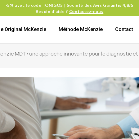
-5% avec le code TONIGO5 | Société des Avis Garantis 4,8/5
Besoin d'aide ?
Contactez-nous
e Original McKenzie
Méthode McKenzie
Contact
nzie MDT : une approche innovante pour le diagnostic et 