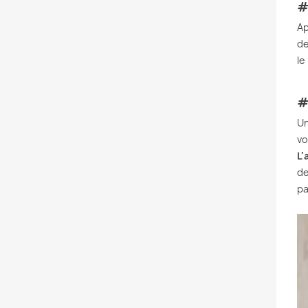
#
Ap
de
le
#
Un
vo
L'
de
pa